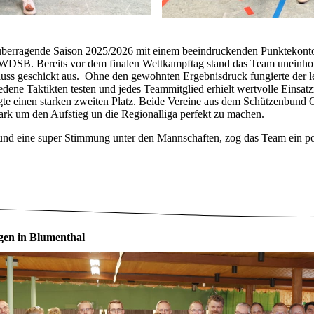
berragende Saison 2025/2026 mit einem beeindruckenden Punktekonto 
NWDSB. Bereits vor dem finalen Wettkampftag stand das Team uneinholb
s geschickt aus. Ohne den gewohnten Ergebnisdruck fungierte der letzt
ene Taktikten testen und jedes Teammitglied erhielt wertvolle Einsa
te einen starken zweiten Platz. Beide Vereine aus dem Schützenbund 
k um den Aufstieg un die Regionalliga perfekt zu machen.
n und eine super Stimmung unter den Mannschaften, zog das Team ein p
gen in Blumenthal