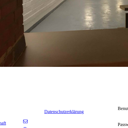
Benu
Datenschutzerklärung
aft
Passw