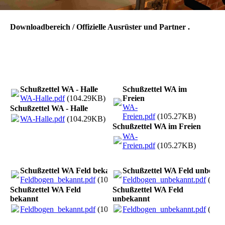
Downloadbereich / Offizielle Ausrüster und Partner .
Schußzettel WA - Halle
Schußzettel WA im
WA-Halle.pdf
(104.29KB)
Freien
WA-
Schußzettel WA - Halle
Freien.pdf
(105.27KB)
WA-Halle.pdf
(104.29KB)
Schußzettel WA im Freien
WA-
Freien.pdf
(105.27KB)
Schußzettel WA Feld bekannt
Schußzettel WA Feld unbekan
Feldbogen_bekannt.pdf
(103.67KB)
Feldbogen_unbekannt.pdf
(103
Schußzettel WA Feld
Schußzettel WA Feld
bekannt
unbekannt
Feldbogen_bekannt.pdf
(103.67KB)
Feldbogen_unbekannt.pdf
(103